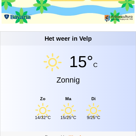
Het weer in Velp
15°
C
Zonnig
Zo
Ma
Di
14/32°C
15/25°C
9/25°C