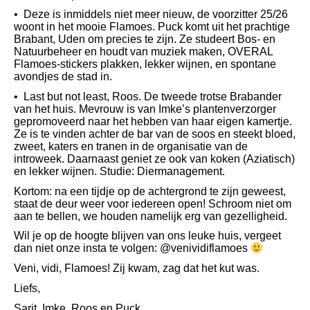
•⁠ ⁠Deze is inmiddels niet meer nieuw, de voorzitter 25/26
woont in het mooie Flamoes. Puck komt uit het prachtige
Brabant, Uden om precies te zijn. Ze studeert Bos- en
Natuurbeheer en houdt van muziek maken, OVERAL
Flamoes-stickers plakken, lekker wijnen, en spontane
avondjes de stad in.
•⁠ ⁠Last but not least, Roos. De tweede trotse Brabander
van het huis. Mevrouw is van Imke’s plantenverzorger
gepromoveerd naar het hebben van haar eigen kamertje.
Ze is te vinden achter de bar van de soos en steekt bloed,
zweet, katers en tranen in de organisatie van de
introweek. Daarnaast geniet ze ook van koken (Aziatisch)
en lekker wijnen. Studie: Diermanagement.
Kortom: na een tijdje op de achtergrond te zijn geweest,
staat de deur weer voor iedereen open! Schroom niet om
aan te bellen, we houden namelijk erg van gezelligheid.
Wil je op de hoogte blijven van ons leuke huis, vergeet
dan niet onze insta te volgen: @venividiflamoes
Veni, vidi, Flamoes! Zij kwam, zag dat het kut was.
Liefs,
Sarit, Imke, Roos en Puck