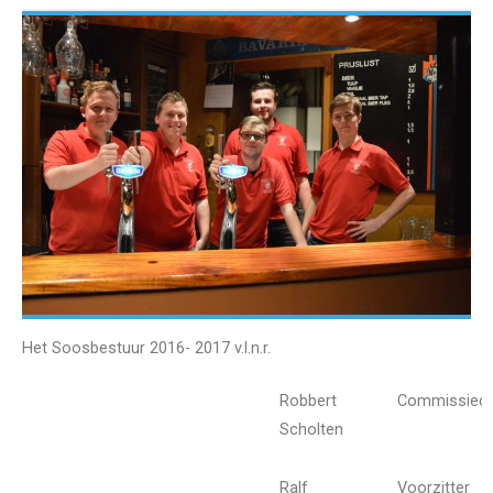
Het Soosbestuur 2016- 2017
v.l.n.r.
Robbert
Commissieco
Scholten
Ralf
Voorzitter