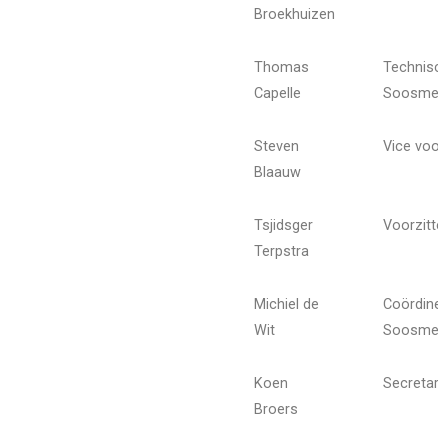
Broekhuizen
Thomas
Technisc
Capelle
Soosmee
Steven
Vice voorz
Blaauw
Tsjidsger
Voorzitte
Terpstra
Michiel de
Coördine
Wit
Soosmee
Koen
Secretari
Broers