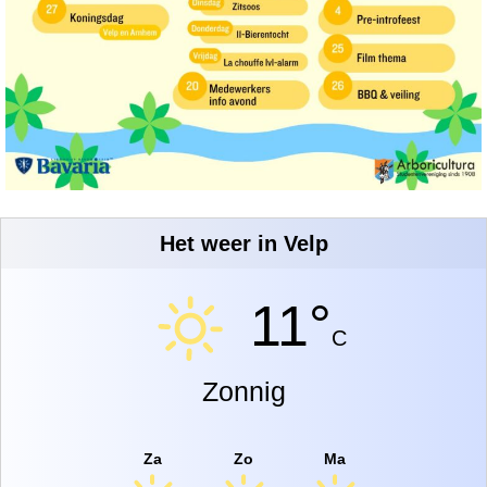
Het weer in Velp
11°
C
Zonnig
Za
Zo
Ma