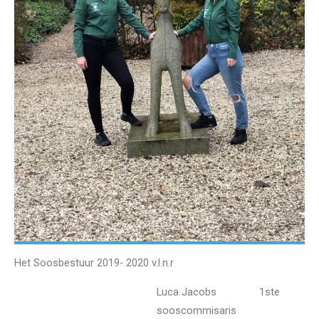
Het Soosbestuur 2019- 2020
v.l.n.r
Luca Jacobs 1ste
sooscommisaris