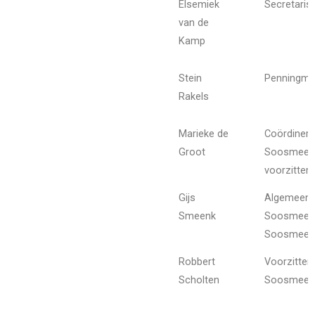
Elsemiek
Secretaris
van de
Kamp
Stein
Penningme
Rakels
Marieke de
Coördiner
Groot
Soosmeest
voorzitter
Gijs
Algemeen
Smeenk
Soosmeest
Soosmees
Robbert
Voorzitte
Scholten
Soosmees