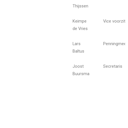
Thijssen
Keimpe
Vice voorzitt
de Vries
Lars
Penningmees
Baltus
Joost
Secretaris
Buursma