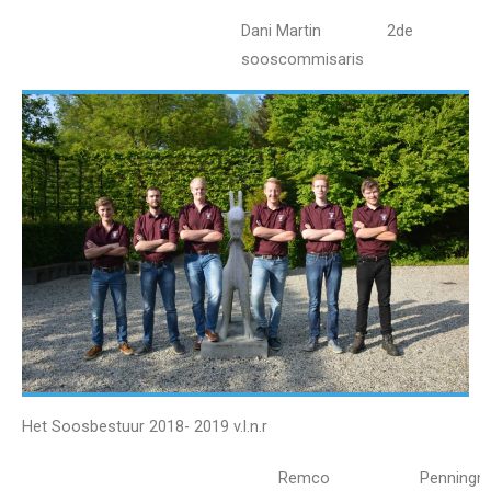
Dani Martin 2de
sooscommisaris
Het Soosbestuur 2018- 2019
v.l.n.r
Remco
Penningm