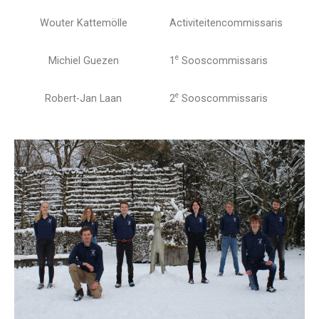
Wouter Kattemölle
Activiteitencommissaris
e
Michiel Guezen
1
Sooscommissaris
e
Robert-Jan Laan
2
Sooscommissaris