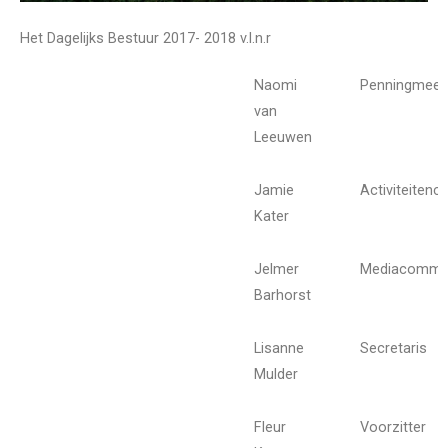
Het Dagelijks Bestuur 2017- 2018
v.l.n.r
Naomi
Penningmees
van
Leeuwen
Jamie
Activiteiten
Kater
Jelmer
Mediacommis
Barhorst
Lisanne
Secretaris
Mulder
Fleur
Voorzitter