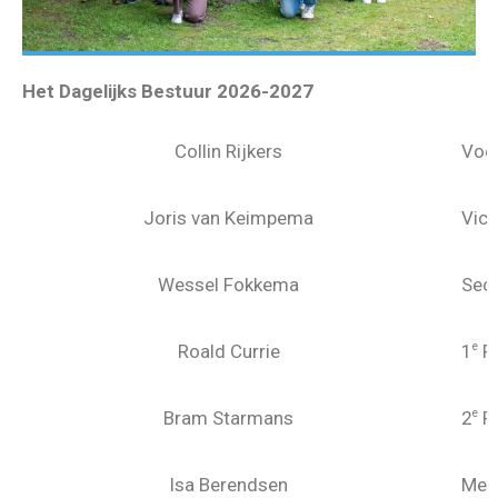
Het Dagelijks Bestuur 2026-2027
Collin Rijkers
Voor
Joris van Keimpema
Vice
Wessel Fokkema
Secr
Roald Currie
1
P
e
Bram Starmans
2
P
e
Isa Berendsen
Med