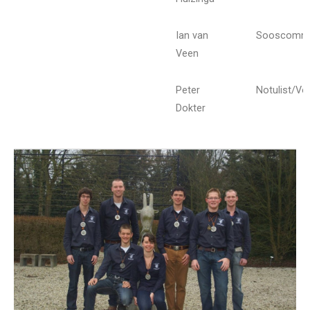
Ian van
Sooscommi
Veen
Peter
Notulist/Voo
Dokter