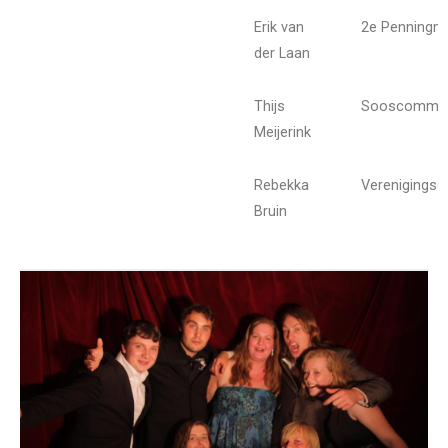
Erik van
2e Penningm
der Laan
Thijs
Sooscommis
Meijerink
Rebekka
Verenigings
Bruin