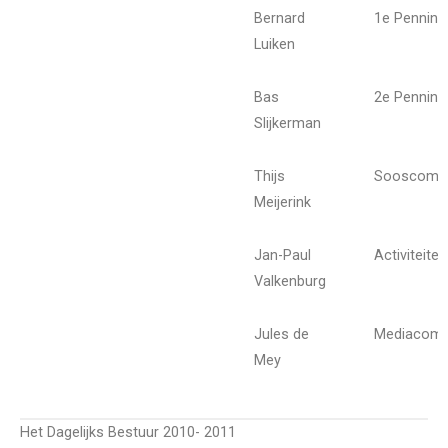
Bernard
1e Pennin
Luiken
Bas
2e Pennin
Slijkerman
Thijs
Sooscommi
Meijerink
Jan-Paul
Activiteit
Valkenburg
Jules de
Mediacomm
Mey
Het Dagelijks Bestuur 2010- 2011