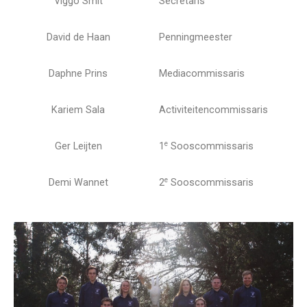
Viggo Smit
Secretaris
David de Haan
Penningmeester
Daphne Prins
Mediacommissaris
Kariem Sala
Activiteitencommissaris
e
Ger Leijten
1
Sooscommissaris
e
Demi Wannet
2
Sooscommissaris