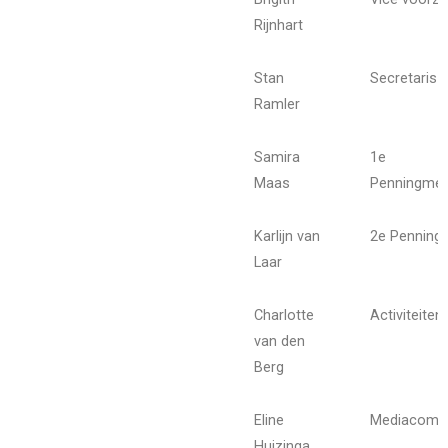
Rijnhart
Stan
Secretaris
Ramler
Samira
1e
Maas
Penningmee
Karlijn van
2e Penning
Laar
Charlotte
Activiteite
van den
Berg
Eline
Mediacomm
Huizinga