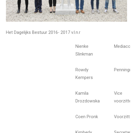
Het Dagelijks Bestuur 2016- 2017
v.l.n.r
Nienke
Mediacom
Slinkman
Rowdy
Penningm
Kempers
Kamila
Vice
Drozdowska
voorzitte
Coen Pronk
Voorzitte
Kimberly
Secretari