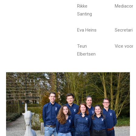
Rikke
Mediacom
Santing
Eva Heins
Secretaris
Teun
Vice voorz
Elbertsen