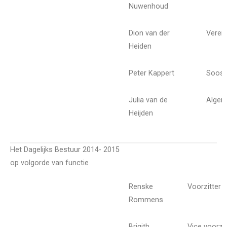
Nuwenhoud
Dion van der
Veren
Heiden
Peter Kappert
Soosc
Julia van de
Algem
Heijden
Het Dagelijks Bestuur 2014- 2015
op volgorde van functie
Renske
Voorzitter
Rommens
Brigith
Vice voorzit