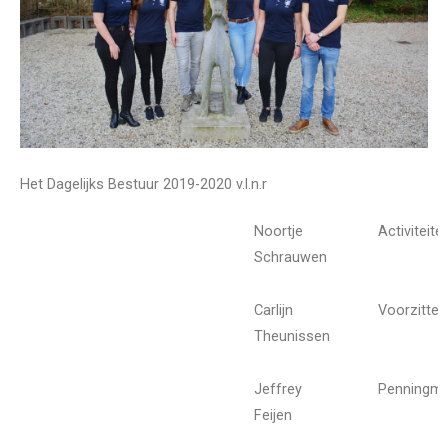
Het Dagelijks Bestuur 2019-2020
v.l.n.r
Noortje
Activiteit
Schrauwen
Carlijn
Voorzitter
Theunissen
Jeffrey
Penningme
Feijen