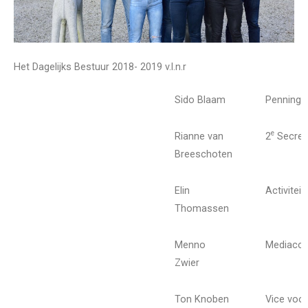
Het Dagelijks Bestuur 2018- 2019
v.l.n.r
Sido Blaam
Penningm
e
Rianne van
2
Secret
Breeschoten
Elin
Activite
Thomassen
Menno
Mediaco
Zwier
Ton Knoben
Vice voor