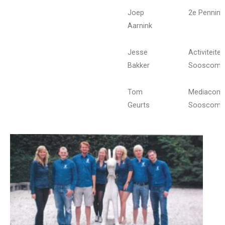
Joep
2e Pennin
Aarnink
Jesse
Activiteit
Bakker
Sooscommi
Tom
Mediacomm
Geurts
Sooscommi