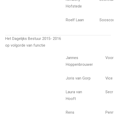
Hofstede
Roelf Laan
Sooscom
Het Dagelijks Bestuur 2015- 2016
op volgorde van functie
Jannes
Voorzi
Hoppenbrouwer
Joris van Gorp
Vice v
Laura van
Secret
Hooft
Rens
Penni