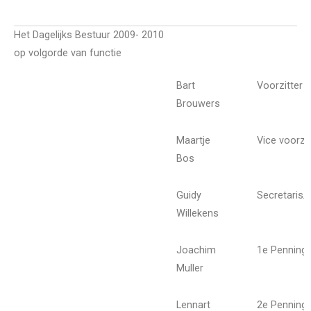
Het Dagelijks Bestuur 2009- 2010
op volgorde van functie
Bart
Voorzitter
Brouwers
Maartje
Vice voorzit
Bos
Guidy
Secretaris
Willekens
Joachim
1e Penning
Muller
Lennart
2e Penning