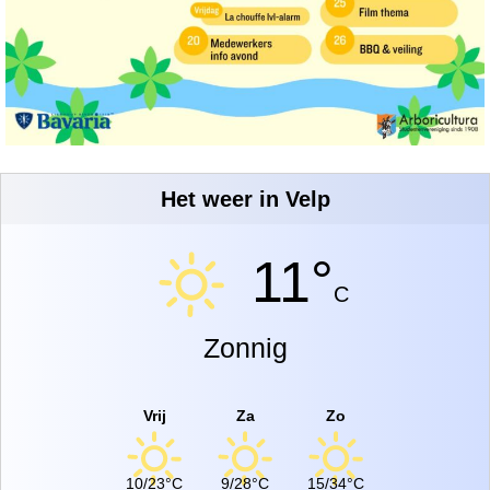
Het weer in Velp
11°
C
Zonnig
Vrij
Za
Zo
10/23°C
9/28°C
15/34°C