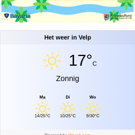
Het weer in Velp
17°
C
Zonnig
Ma
Di
Wo
14/25°C
10/25°C
9/30°C
Powered by
Weer1.com